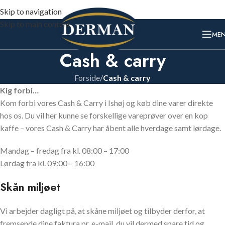
Skip to navigation
Skip to main content
ME
Cash & carry
Forside
/
Cash & carry
Kig forbi…
Kom forbi vores Cash & Carry i Ishøj og køb dine varer direkte
hos os. Du vil her kunne se forskellige vareprøver over en kop
kaffe – vores Cash & Carry har åbent alle hverdage samt lørdage.
Mandag – fredag fra kl. 08:00 – 17:00
Lørdag fra kl. 09:00 – 16:00
Skån miljøet
Vi arbejder dagligt på, at skåne miljøet og tilbyder derfor, at
fremsende dine faktura pr. e-mail, du vil dermed spare tid og