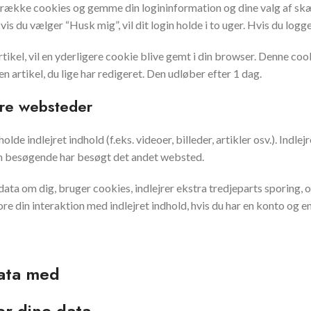
en række cookies og gemme din logininformation og dine valg af skæ
is du vælger “Husk mig”, vil dit login holde i to uger. Hvis du logge
artikel, vil en yderligere cookie blive gemt i din browser. Denne co
 artikel, du lige har redigeret. Den udløber efter 1 dag.
ndre websteder
lde indlejret indhold (f.eks. videoer, billeder, artikler osv.). Indl
n besøgende har besøgt det andet websted.
ta om dig, bruger cookies, indlejrer ekstra tredjeparts sporing, 
ore din interaktion med indlejret indhold, hvis du har en konto og 
data med
r dine data