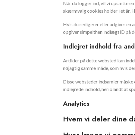
Når du logger ind, vil vi opsætte 
skærmvalg cookies holder i et år. Hv
Hvis du redigerer eller udgiver en 
opgiver simpelthen indlægsID på den
Indlejret indhold fra a
Artikler på dette websted kan indeho
nøjagtig samme måde, som hvis de
Disse websteder indsamler måske da
indlejrede indhold, heriblandt at sp
Analytics
Hvem vi deler dine 
Hvor længe vi gemme