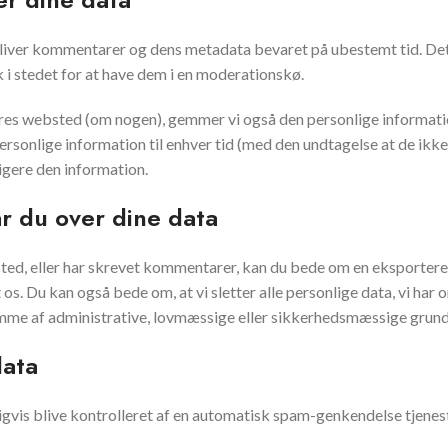
bliver kommentarer og dens metadata bevaret på ubestemt tid. De
 stedet for at have dem i en moderationskø.
res websted (om nogen), gemmer vi også den personlige information
s personlige information til enhver tid (med den undtagelse at de 
igere den information.
ar du over dine data
ted, eller har skrevet kommentarer, kan du bede om en eksporteret
et os. Du kan også bede om, at vi sletter alle personlige data, vi ha
 gemme af administrative, lovmæssige eller sikkerhedsmæssige grund
data
is blive kontrolleret af en automatisk spam-genkendelse tjenes