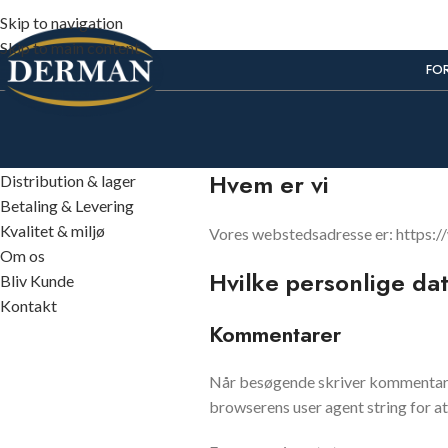
Skip to navigation
Skip to main content
FOR
Hvem er vi
Distribution & lager
Betaling & Levering
Kvalitet & miljø
Vores webstedsadresse er: https:
Om os
Hvilke personlige dat
Bliv Kunde
Kontakt
Kommentarer
Når besøgende skriver kommentarer
browserens user agent string for a