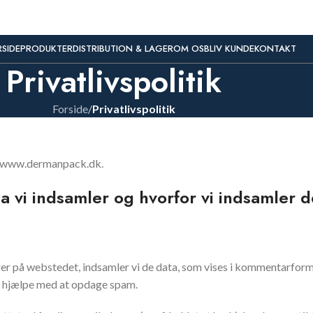
SIDE
PRODUKTER
DISTRIBUTION & LAGER
OM OS
BLIV KUNDE
KONTAKT
Privatlivspolitik
Forside
/
Privatlivspolitik
//www.dermanpack.dk.
a vi indsamler og hvorfor vi indsamler d
 på webstedet, indsamler vi de data, som vises i kommentarform
t hjælpe med at opdage spam.