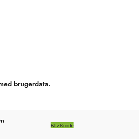
r med brugerdata.
en
Bliv Kunde