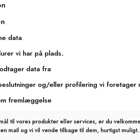
on
on
ne data
rer vi har på plads.
modtager data fra
eslutninger og/eller profilering vi foretage
 om fremlæggelse
ål til vores produkter eller services, er du velkomm
 en mail og vi vil vende tilbage til dem, hurtigst muligt.