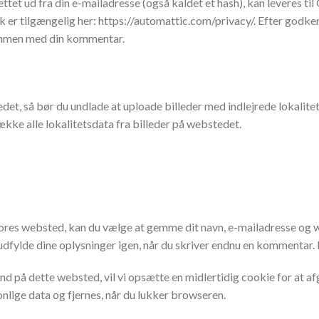
tet ud fra din e-mailadresse (også kaldet et hash), kan leveres til
k er tilgængelig her: https://automattic.com/privacy/. Efter godken
sammen med din kommentar.
edet, så bør du undlade at uploade billeder med indlejrede lokali
ke alle lokalitetsdata fra billeder på webstedet.
res websted, kan du vælge at gemme dit navn, e-mailadresse og web
fylde dine oplysninger igen, når du skriver endnu en kommentar. Dis
ind på dette websted, vil vi opsætte en midlertidig cookie for at
nlige data og fjernes, når du lukker browseren.