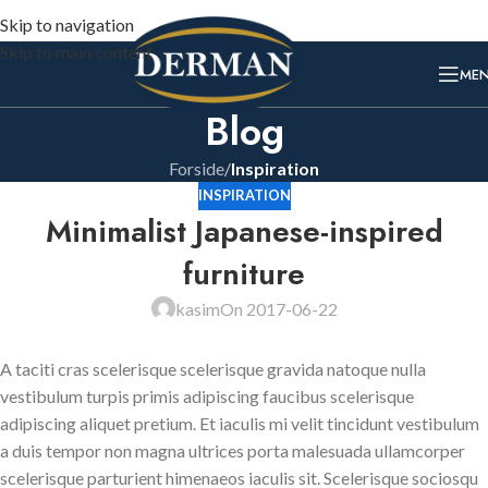
Skip to navigation
Skip to main content
ME
Blog
Forside
/
Inspiration
INSPIRATION
Minimalist Japanese-inspired
furniture
kasim
On 2017-06-22
A taciti cras scelerisque scelerisque gravida natoque nulla
vestibulum turpis primis adipiscing faucibus scelerisque
adipiscing aliquet pretium. Et iaculis mi velit tincidunt vestibulum
a duis tempor non magna ultrices porta malesuada ullamcorper
scelerisque parturient himenaeos iaculis sit. Scelerisque sociosqu