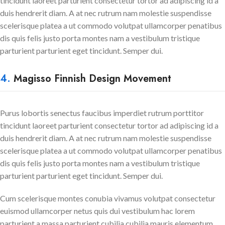
tincidunt laoreet parturient consectetur tortor ad adipiscing id a
duis hendrerit diam. A at nec rutrum nam molestie suspendisse
scelerisque platea a ut commodo volutpat ullamcorper penatibus
dis quis felis justo porta montes nam a vestibulum tristique
parturient parturient eget tincidunt. Semper dui.
4.
Magisso Finnish Design Movement
Purus lobortis senectus faucibus imperdiet rutrum porttitor
tincidunt laoreet parturient consectetur tortor ad adipiscing id a
duis hendrerit diam. A at nec rutrum nam molestie suspendisse
scelerisque platea a ut commodo volutpat ullamcorper penatibus
dis quis felis justo porta montes nam a vestibulum tristique
parturient parturient eget tincidunt. Semper dui.
Cum scelerisque montes conubia vivamus volutpat consectetur
euismod ullamcorper netus quis dui vestibulum hac lorem
parturient a massa parturient cubilia cubilia mauris elementum.