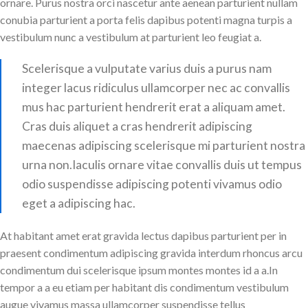
ornare. Purus nostra orci nascetur ante aenean parturient nullam
conubia parturient a porta felis dapibus potenti magna turpis a
vestibulum nunc a vestibulum at parturient leo feugiat a.
Scelerisque a vulputate varius duis a purus nam
integer lacus ridiculus ullamcorper nec ac convallis
mus hac parturient hendrerit erat a aliquam amet.
Cras duis aliquet a cras hendrerit adipiscing
maecenas adipiscing scelerisque mi parturient nostra
urna non.Iaculis ornare vitae convallis duis ut tempus
odio suspendisse adipiscing potenti vivamus odio
eget a adipiscing hac.
At habitant amet erat gravida lectus dapibus parturient per in
praesent condimentum adipiscing gravida interdum rhoncus arcu
condimentum dui scelerisque ipsum montes montes id a a.In
tempor a a eu etiam per habitant dis condimentum vestibulum
augue vivamus massa ullamcorper suspendisse tellus