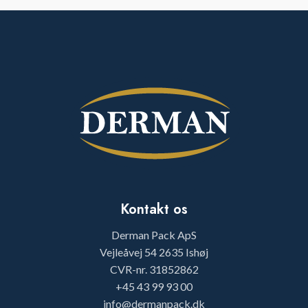
Kontakt os
Derman Pack ApS
Vejleåvej 54 2635 Ishøj
CVR-nr. 31852862
+45 43 99 93 00
info@dermanpack.dk