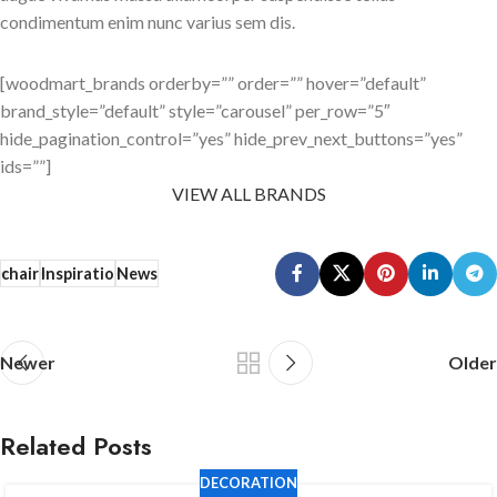
condimentum enim nunc varius sem dis.
[woodmart_brands orderby=”” order=”” hover=”default”
brand_style=”default” style=”carousel” per_row=”5″
hide_pagination_control=”yes” hide_prev_next_buttons=”yes”
ids=””]
VIEW ALL BRANDS
chair
Inspiratio
News
Newer
Older
Related Posts
DECORATION